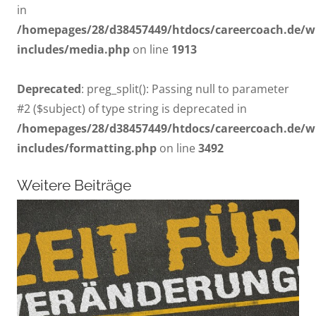
in
/homepages/28/d38457449/htdocs/careercoach.de/w
includes/media.php
on line
1913
Deprecated
: preg_split(): Passing null to parameter
#2 ($subject) of type string is deprecated in
/homepages/28/d38457449/htdocs/careercoach.de/w
includes/formatting.php
on line
3492
Weitere Beiträge